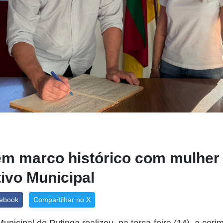
em marco histórico com mulher 
ivo Municipal
cebook
Compartilhar no X
nicipal de Putinga realizou, na terça-feira (14), a cerim