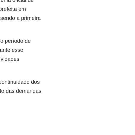
prefeita em
 sendo a primeira
do período de
rante esse
ividades
 continuidade dos
ento das demandas