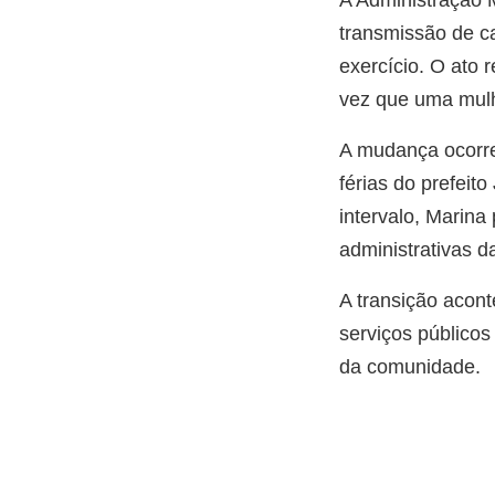
transmissão de ca
exercício. O ato 
vez que uma mulh
A mudança ocorre
férias do prefeit
intervalo, Marina
administrativas da
A transição acont
serviços público
da comunidade.