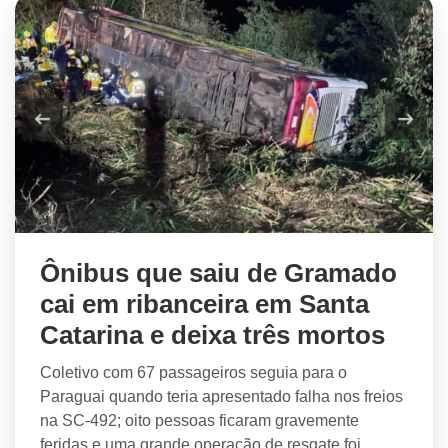
Ônibus que saiu de Gramado
cai em ribanceira em Santa
Catarina e deixa três mortos
Coletivo com 67 passageiros seguia para o
Paraguai quando teria apresentado falha nos freios
na SC-492; oito pessoas ficaram gravemente
feridas e uma grande operação de resgate foi