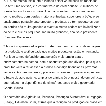
Sul, a estimativa inicial era o Estado colher 35 milhões de toneladas.
Se tem uma revisão, e a estimativa é de colher quase 33 milhões de
toneladas em todos os grãos. E é claro que tem municípios, assim
como regiões, com perdas muito acentuadas, superiores a 50%, e se
analisarmos pontualmente produtor a produtor, se tem produtores que
as perdas são muito grandes e eventualmente podem até inviabilizar a
colheita e que os prejuízos são muito grandes", analisa o presidente
Claudinei Baldissera.
“Os dados apresentados pela Emater mostram o impacto da estiagem
na produção e a dificuldade que muitos produtores estão enfrentando.
Por isso temos defendido uma solução mais ampla para o
endividamento no campo, com a securitização das dívidas, para que o
produtor volte a ter acesso a crédito e consiga financiar as próximas
lavouras. Ao mesmo tempo, precisamos resolver o passado e preparar
o futuro do agro gaúcho, ampliando a irrigação e investindo em políticas
que reduzam a dependência do clima”, destacou o vice-governador
Gabriel Souza.
O secretário da Agricultura, Pecuária, Produção Sustentável e Irrigação
(Seapi), Edivilson Brum, afirma que a redução da produção de grãos em